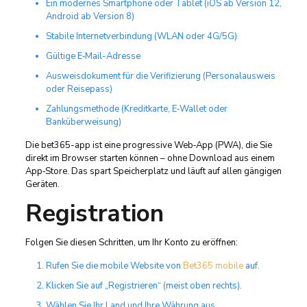
Ein modernes Smartphone oder Tablet (iOS ab Version 12,
Android ab Version 8)
Stabile Internetverbindung (WLAN oder 4G/5G)
Gültige E‑Mail-Adresse
Ausweisdokument für die Verifizierung (Personalausweis
oder Reisepass)
Zahlungsmethode (Kreditkarte, E‑Wallet oder
Banküberweisung)
Die bet365-app ist eine progressive Web‑App (PWA), die Sie
direkt im Browser starten können – ohne Download aus einem
App‑Store. Das spart Speicherplatz und läuft auf allen gängigen
Geräten.
Registration
Folgen Sie diesen Schritten, um Ihr Konto zu eröffnen:
Rufen Sie die mobile Website von
Bet365 mobile
auf.
Klicken Sie auf „Registrieren“ (meist oben rechts).
Wählen Sie Ihr Land und Ihre Währung aus.