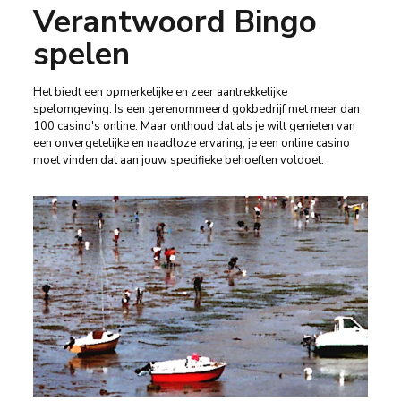
Verantwoord Bingo
spelen
Het biedt een opmerkelijke en zeer aantrekkelijke
spelomgeving. Is een gerenommeerd gokbedrijf met meer dan
100 casino's online. Maar onthoud dat als je wilt genieten van
een onvergetelijke en naadloze ervaring, je een online casino
moet vinden dat aan jouw specifieke behoeften voldoet.