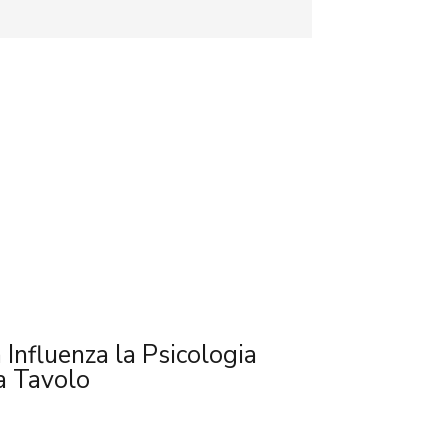
 Influenza la Psicologia
da Tavolo