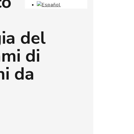
co
ia del
mi di
hi da