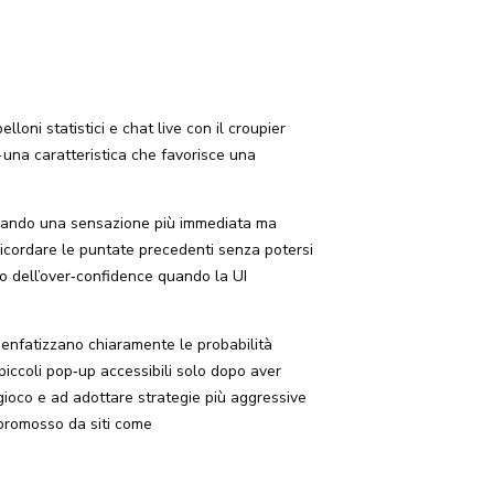
oni statistici e chat live con il croupier
 una caratteristica che favorisce una
e creando una sensazione più immediata ma
ricordare le puntate precedenti senza potersi
o dell’over‑confidence quando la UI
 enfatizzano chiaramente le probabilità
iccoli pop‑up accessibili solo dopo aver
 gioco e ad adottare strategie più aggressive
 promosso da siti come