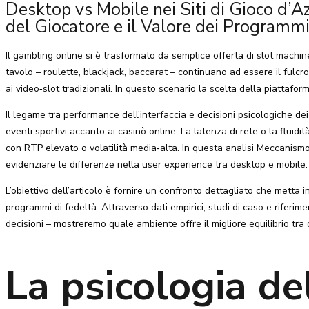
Desktop vs Mobile nei Siti di Gioco d’A
del Giocatore e il Valore dei Programmi
Il gambling online si è trasformato da semplice offerta di slot machi
tavolo – roulette, blackjack, baccarat – continuano ad essere il fulcr
ai video‑slot tradizionali. In questo scenario la scelta della piatta
Il legame tra performance dell’interfaccia e decisioni psicologiche d
eventi sportivi accanto ai casinò online. La latenza di rete o la fluid
con RTP elevato o volatilità media‑alta. In questa analisi Meccanismo
evidenziare le differenze nella user experience tra desktop e mobile.
L’obiettivo dell’articolo è fornire un confronto dettagliato che metta 
programmi di fedeltà. Attraverso dati empirici, studi di caso e riferi
decisioni – mostreremo quale ambiente offre il migliore equilibrio tra 
La psicologia de