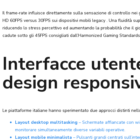
Il frame‑rate influisce direttamente sulla sensazione di controllo ne
HD 60FPS versus 30FPS sui dispositivi mobili legacy . Una fluidità sup
riducendo lo stress percettivo ed aumentando la probabilità che il gi
cadute sotto gli 45FPS consigliati dall’Harmonized Gaming Standards 
Interfacce utent
design responsiv
Le piattaforme italiane hanno sperimentato due approcci distinti nello
Layout desktop multitasking
– Schermate affiancate con wid
monitorare simultaneamente diverse variabili operative.
Layout mobile minimalista
– Pulsanti grandi centrati sull’int