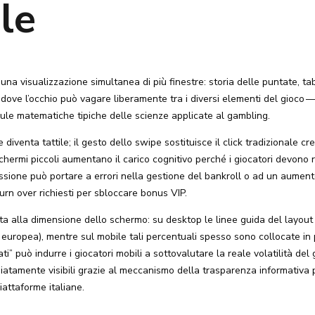
le
 visualizzazione simultanea di più finestre: storia delle puntate, tabell
 dove l’occhio può vagare liberamente tra i diversi elementi del gioco —
ule matematiche tipiche delle scienze applicate al gambling.
ne diventa tattile; il gesto dello swipe sostituisce il click tradizional
hermi piccoli aumentano il carico cognitivo perché i giocatori devono 
ssione può portare a errori nella gestione del bankroll o ad un aument
urn over richiesti per sbloccare bonus VIP.
ta alla dimensione dello schermo: su desktop le linee guida del layout
europea), mentre sul mobile tali percentuali spesso sono collocate in p
i” può indurre i giocatori mobili a sottovalutare la reale volatilità del
ediatamente visibili grazie al meccanismo della trasparenza informativa
attaforme italiane.