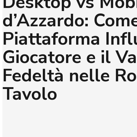
Desktop vs Mobil
d’Azzardo: Come 
Piattaforma Infl
Giocatore e il V
Fedeltà nelle Ro
Tavolo