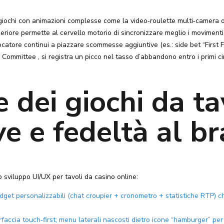
i giochi con animazioni complesse come la video‑roulette multi‑camera 
eriore permette al cervello motorio di sincronizzare meglio i movimenti o
ocatore continui a piazzare scommesse aggiuntive (es.: side bet “First 
Committee , si registra un picco nel tasso d’abbandono entro i primi ci
e dei giochi da ta
e e fedeltà al b
 sviluppo UI/UX per tavoli da casino online:
get personalizzabili (chat croupier + cronometro + statistiche RTP) c
erfaccia touch‑first; menu laterali nascosti dietro icone “hamburger” pe