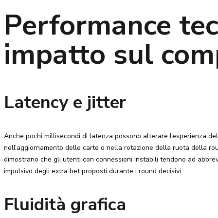
Performance tecn
impatto sul com
Latency e jitter
Anche pochi millisecondi di latenza possono alterare l’esperienza dell’
nell’aggiornamento delle carte o nella rotazione della ruota della roulet
dimostrano che gli utenti con connessioni instabili tendono ad abbrevi
impulsivo degli extra bet proposti durante i round decisivi .
Fluidità grafica