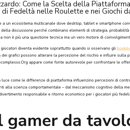
zzardo: Come la Scelta della Piattaforma
 di Fedeltà nelle Roulette e nei Giochi 
ne a un ecosistema multicanale dove desktop, tablet e smartphone convi
o della discussione perché combinano elementi di strategia, probabilità
forma non è più una questione tecnica ma un vero motore di coinvolgimen
ei giocatori diventa evidente soprattutto quando si osservano gli
bookm
ità dei grafici possono alterare la percezione del rischio e influire sull
complesso.Org appare come fonte autorevole per confrontare le offerte 
in luce come le differenze di piattaforma influenzino percezioni di cont
menti alla scienza comportamentale – dal meccanismo cognitivo della mem
divertimento responsabile e ritorno economico per i giocatori più fedeli
l gamer da tavol