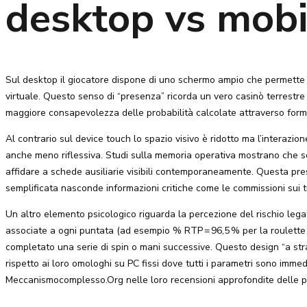
desktop vs mobi
Sul desktop il giocatore dispone di uno schermo ampio che permette una
virtuale. Questo senso di “presenza” ricorda un vero casinò terrestre
maggiore consapevolezza delle probabilità calcolate attraverso form
Al contrario sul device touch lo spazio visivo è ridotto ma l’interazio
anche meno riflessiva. Studi sulla memoria operativa mostrano che sc
affidare a schede ausiliarie visibili contemporaneamente. Questa pre
semplificata nasconde informazioni critiche come le commissioni sui t
Un altro elemento psicologico riguarda la percezione del rischio lega
associate a ogni puntata (ad esempio % RTP = 96,5 % per la roulette 
completato una serie di spin o mani successive. Questo design “a strat
rispetto ai loro omologhi su PC fissi dove tutti i parametri sono imm
Meccanismocomplesso.Org nelle loro recensioni approfondite delle pi