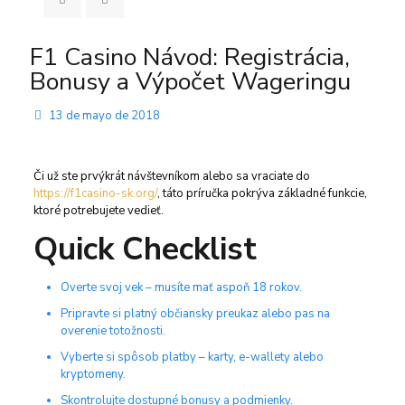
F1 Casino Návod: Registrácia,
Bonusy a Výpočet Wageringu
13 de mayo de 2018
Či už ste prvýkrát návštevníkom alebo sa vraciate do
https://f1casino-sk.org/
, táto príručka pokrýva základné funkcie,
ktoré potrebujete vedieť.
Quick Checklist
Overte svoj vek – musíte mať aspoň 18 rokov.
Pripravte si platný občiansky preukaz alebo pas na
overenie totožnosti.
Vyberte si spôsob platby – karty, e-wallety alebo
kryptomeny.
Skontrolujte dostupné bonusy a podmienky.