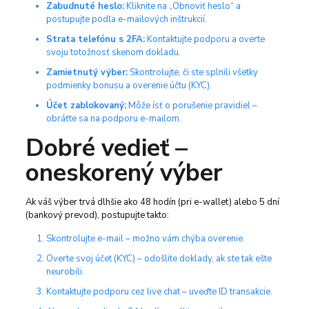
Zabudnuté heslo:
Kliknite na „Obnoviť heslo“ a
postupujte podľa e-mailových inštrukcií.
Strata telefónu s 2FA:
Kontaktujte podporu a overte
svoju totožnosť skenom dokladu.
Zamietnutý výber:
Skontrolujte, či ste splnili všetky
podmienky bonusu a overenie účtu (KYC).
Účet zablokovaný:
Môže ísť o porušenie pravidiel –
obráťte sa na podporu e-mailom.
Dobré vedieť –
oneskorený výber
Ak váš výber trvá dlhšie ako 48 hodín (pri e-wallet) alebo 5 dní
(bankový prevod), postupujte takto:
Skontrolujte e-mail – možno vám chýba overenie.
Overte svoj účet (KYC) – odošlite doklady, ak ste tak ešte
neurobili.
Kontaktujte podporu cez live chat – uveďte ID transakcie.