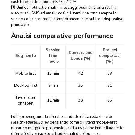
cash back dallo standard​5 % al​12 %.
3️⃣ Unified notification hub – messaggi push sincronizzati fra
web push , SMS ed email ; così gli utenti ricevono sempre lo
stesso codice promo contemporaneamente sul loro dispositivo
principale.
Analisi comparativa performance
Session
Prelievi
Conversione
Segmento
time
completati
bonus (%)
medio
(% )
Mobile‑first
13 min
42
88
Desktop‑first
9 min
35
81
Live dealer
11 min
38
85
on tablet
I dati provengono da ricerche condotte dalla redazione de
Healthyageing.Eu
, evidenziando come gli utenti mobile-first
mostrino maggiore propensione all’attivazione immediata delle
offerte festive rispetto ai tradizionali desktop user.