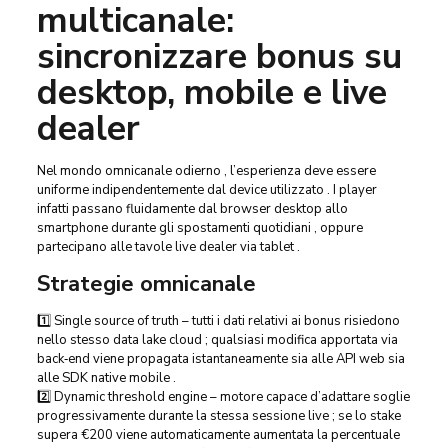
multicanale:
sincronizzare bonus su
desktop, mobile e live
dealer
Nel mondo omnicanale odierno , l’esperienza deve essere
uniforme indipendentemente dal device utilizzato . I player
infatti passano fluidamente dal browser desktop allo
smartphone durante gli spostamenti quotidiani , oppure
partecipano alle tavole live dealer via tablet .
Strategie omnicanale
1️⃣ Single source of truth – tutti i dati relativi ai bonus risiedono
nello stesso data lake cloud ; qualsiasi modifica apportata via
back‑end viene propagata istantaneamente sia alle API web sia
alle SDK native mobile .
2️⃣ Dynamic threshold engine – motore capace d’adattare soglie
progressivamente durante la stessa sessione live ; se lo stake
supera €200 viene automaticamente aumentata la percentuale