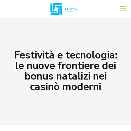
Festività e tecnologia:
le nuove frontiere dei
bonus natalizi nei
casinò moderni