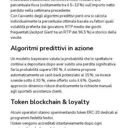
percentuale fissa (solitamente tra il 5–10 %) sull’importo netto
perduto nella settimana precedente.
Con l’avvento degli algoritmi predittivi però ora si calcola
individualmente la percentuale ottimale basata su fattori quali
volatilità preferita dal giocatore, RTP medio dei giochi
frequentati (
Jackpot Giant
ha un RTP del 96,5 %) e storico delle
vincite.
Algoritmi predittivi in azione
Un modello bayesiano valuta la probabilità che lo spettatore
continui a depositare dopo aver subito una perdita significativa.
Se la probabilità supera l’80 %, il sistema propone
automaticamente un cash back potenziato al 15 %; se invece
scende sotto il 30 %, viene offerto solo il 6 %. Questo
approccio dinamico riduce drasticamente le richieste manuali
agli sportelli assistenza clienti.
Token blockchain & loyalty
Alcuni operatori stanno sperimentando token ERC‑20 dedicati ai
programmi fedeltà festivi.
I token vengono accreditati istantaneamente dopo ogni