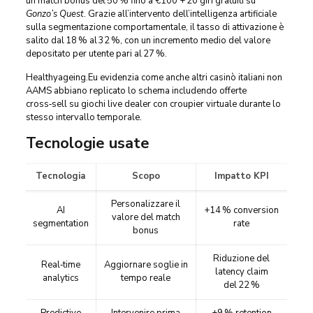
un match bonus del 50 % fino a €100 + 20 giri gratuiti su
Gonzo’s Quest
. Grazie all’intervento dell’intelligenza artificiale
sulla segmentazione comportamentale, il tasso di attivazione è
salito dal 18 % al 32 %, con un incremento medio del valore
depositato per utente pari al 27 %.
Healthyageing.Eu evidenzia come anche altri casinò italiani non
AAMS abbiano replicato lo schema includendo offerte
cross‑sell su giochi live dealer con croupier virtuale durante lo
stesso intervallo temporale.
Tecnologie usate
Tecnologia
Scopo
Impatto KPI
Personalizzare il
AI
+14 % conversion
valore del match
segmentation
rate
bonus
Riduzione del
Real‑time
Aggiornare soglie in
latency claim
analytics
tempo reale
del 22 %