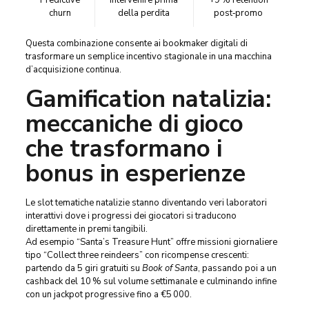
Predictive
Intervenire prima
+9 % retention
churn
della perdita
post‑promo
Questa combinazione consente ai bookmaker digitali di
trasformare un semplice incentivo stagionale in una macchina
d’acquisizione continua.
Gamification natalizia:
meccaniche di gioco
che trasformano i
bonus in esperienze
Le slot tematiche natalizie stanno diventando veri laboratori
interattivi dove i progressi dei giocatori si traducono
direttamente in premi tangibili.
Ad esempio “Santa’s Treasure Hunt” offre missioni giornaliere
tipo “Collect three reindeers” con ricompense crescenti:
partendo da 5 giri gratuiti su
Book of Santa
, passando poi a un
cashback del 10 % sul volume settimanale e culminando infine
con un jackpot progressive fino a €5 000.