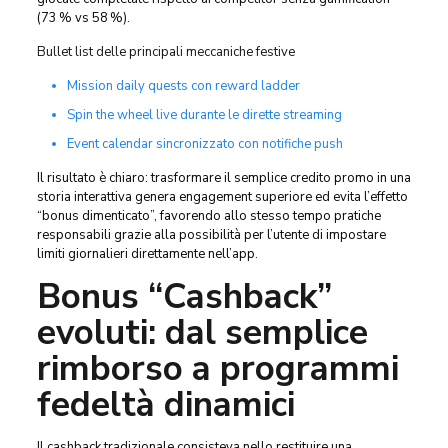
(73 % vs 58 %).
Bullet list delle principali meccaniche festive
Mission daily quests con reward ladder
Spin the wheel live durante le dirette streaming
Event calendar sincronizzato con notifiche push
Il risultato è chiaro: trasformare il semplice credito promo in una
storia interattiva genera engagement superiore ed evita l’effetto
“bonus dimenticato”, favorendo allo stesso tempo pratiche
responsabili grazie alla possibilità per l’utente di impostare
limiti giornalieri direttamente nell’app.
Bonus “Cashback”
evoluti: dal semplice
rimborso a programmi
fedeltà dinamici
Il cashback tradizionale consisteva nello restituire una