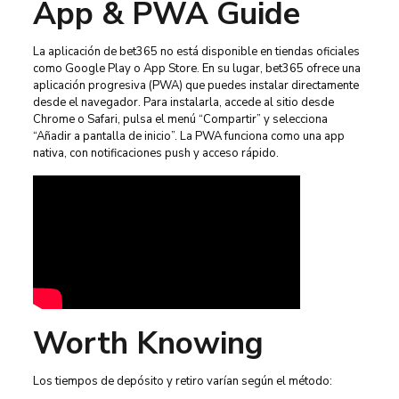
App & PWA Guide
La aplicación de bet365 no está disponible en tiendas oficiales
como Google Play o App Store. En su lugar, bet365 ofrece una
aplicación progresiva (PWA) que puedes instalar directamente
desde el navegador. Para instalarla, accede al sitio desde
Chrome o Safari, pulsa el menú “Compartir” y selecciona
“Añadir a pantalla de inicio”. La PWA funciona como una app
nativa, con notificaciones push y acceso rápido.
Worth Knowing
Los tiempos de depósito y retiro varían según el método: