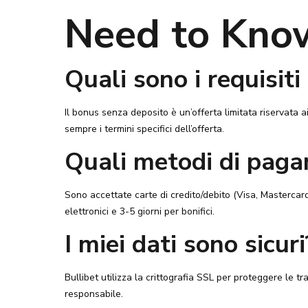
Need to Kno
Quali sono i requisit
Il bonus senza deposito è un’offerta limitata riservata a
sempre i termini specifici dell’offerta.
Quali metodi di pagam
Sono accettate carte di credito/debito (Visa, Mastercard),
elettronici e 3-5 giorni per bonifici.
I miei dati sono sicuri
Bullibet utilizza la crittografia SSL per proteggere le tra
responsabile.