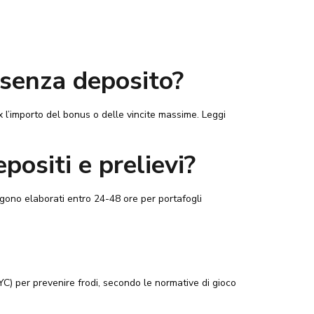
 senza deposito?
x l’importo del bonus o delle vincite massime. Leggi
ositi e prelievi?
vengono elaborati entro 24-48 ore per portafogli
 (KYC) per prevenire frodi, secondo le normative di gioco