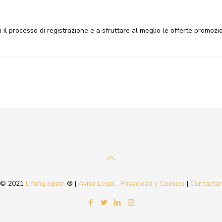
il processo di registrazione e a sfruttare al meglio le offerte promozio
© 2021
Lifang Spain
® |
Aviso Legal , Privacidad y Cookies
|
Contactar