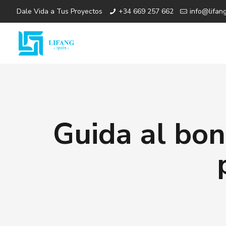
Dale Vida a Tus Proyectos
+34 669 257 662
info@lifan
Guida al bon