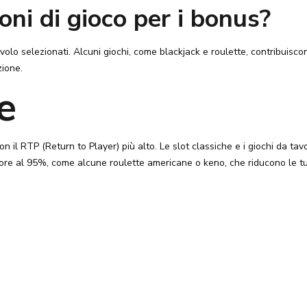
oni di gioco per i bonus?
volo selezionati. Alcuni giochi, come blackjack e roulette, contribuisc
zione.
e
on il RTP (Return to Player) più alto. Le slot classiche e i giochi da t
riore al 95%, come alcune roulette americane o keno, che riducono le tu