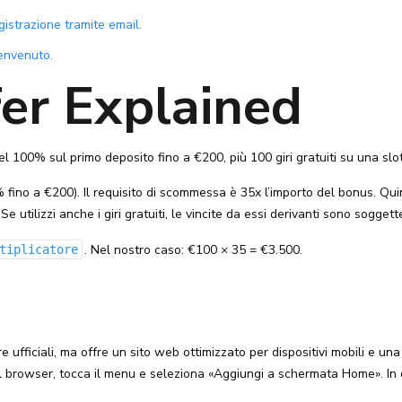
gistrazione tramite email.
benvenuto.
er Explained
l 100% sul primo deposito fino a €200, più 100 giri gratuiti su una slo
fino a €200). Il requisito di scommessa è 35x l’importo del bonus. Qui
Se utilizzi anche i giri gratuiti, le vincite da essi derivanti sono sogge
. Nel nostro caso: €100 × 35 = €3.500.
tiplicatore
ore ufficiali, ma offre un sito web ottimizzato per dispositivi mobili 
al browser, tocca il menu e seleziona «Aggiungi a schermata Home». In