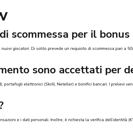
w
i di scommessa per il bonus
i nuovi giocatori. Di solito prevede un requisito di scommessa pari a 50
ento sono accettati per dep
 portafogli elettronici (Skrill, Neteller) e bonifici bancari. I prelievi 
?
nsazioni e i dati personali. Inoltre, è richiesta la verifica dell’identità