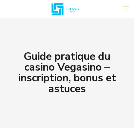
Guide pratique du
casino Vegasino –
inscription, bonus et
astuces