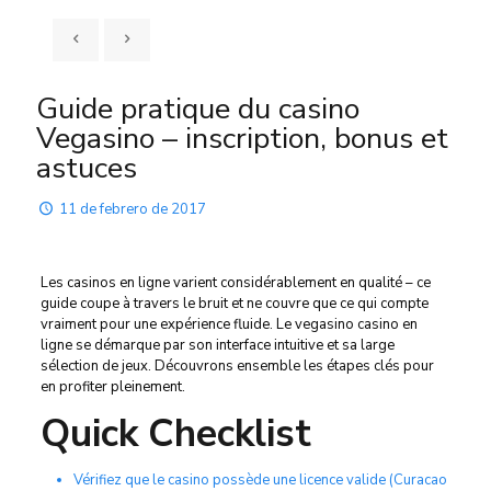
Guide pratique du casino
Vegasino – inscription, bonus et
astuces
11 de febrero de 2017
Les casinos en ligne varient considérablement en qualité – ce
guide coupe à travers le bruit et ne couvre que ce qui compte
vraiment pour une expérience fluide. Le vegasino casino en
ligne se démarque par son interface intuitive et sa large
sélection de jeux. Découvrons ensemble les étapes clés pour
en profiter pleinement.
Quick Checklist
Vérifiez que le casino possède une licence valide (Curacao