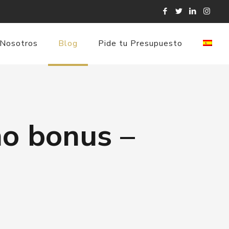
 Nosotros
Blog
Pide tu Presupuesto
no bonus –