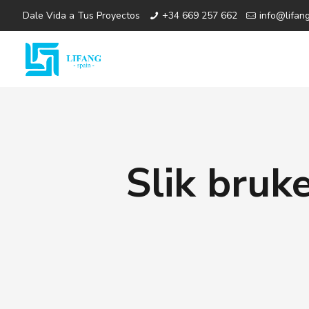
Dale Vida a Tus Proyectos
+34 669 257 662
info@lifan
Slik bruk