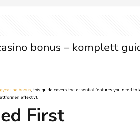
casino bonus – komplett gui
gycasino bonus
, this guide covers the essential features you need to
attformen effektivt.
d First