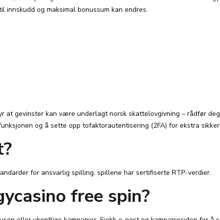
v til innskudd og maksimal bonussum kan endres.
r at gevinster kan være underlagt norsk skattelovgivning – rådfør deg 
unksjonen og å sette opp tofaktorautentisering (2FA) for ekstra sikker
t?
ndarder for ansvarlig spilling. spillene har sertifiserte RTP-verdier.
gycasino free spin?
usen eller ukentlige kampanjer. Sjekk e-post og kampanjesiden for å se