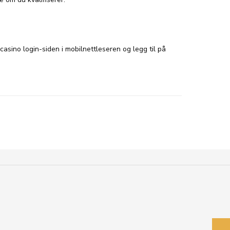
casino login-siden i mobilnettleseren og legg til på